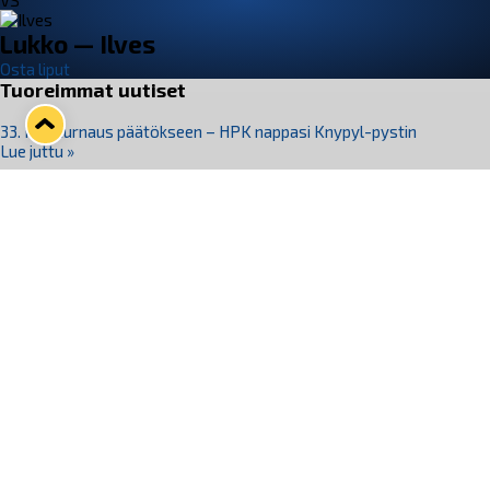
VS
Lukko — Ilves
Osta liput
Tuoreimmat uutiset
33. Pitsiturnaus päätökseen – HPK nappasi Knypyl-pystin
Lue juttu »
Otteluliput juhlakaudelle 26–27 nyt myynnissä!
Lue juttu »
Kiekko-Espoo voittaa historian ensimmäisen naisten
Pitsiturnauksen
Lue juttu »
Pitsiturnauksen päiväliput on loppuunmyyty – Pitsitunnelmaan
pääset myös Marina Vistan terassilla
Lue juttu »
Lukko ja pirkanmaalainen vaatevalmistaja Nousu yhteistyöhön
Lue juttu »
Seuraa Lukkoa somessa