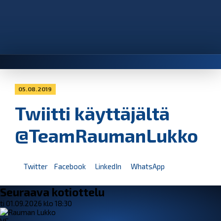
05.08.2019
Twiitti käyttäjältä
@TeamRaumanLukko
Twitter
Facebook
LinkedIn
WhatsApp
Seuraava kotiottelu
ti 01.09.2026 klo 18:30