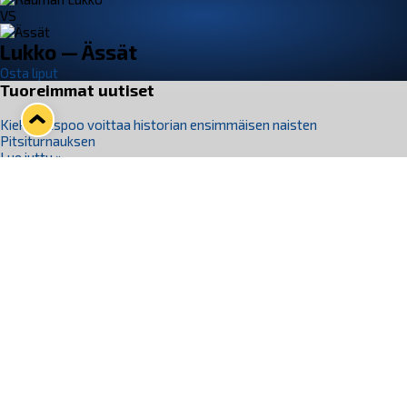
VS
Lukko — Ässät
Osta liput
Tuoreimmat uutiset
Kiekko-Espoo voittaa historian ensimmäisen naisten
Pitsiturnauksen
Lue juttu »
Pitsiturnauksen päiväliput on loppuunmyyty – Pitsitunnelmaan
pääset myös Marina Vistan terassilla
Lue juttu »
Lukko ja pirkanmaalainen vaatevalmistaja Nousu yhteistyöhön
Lue juttu »
Aapo Vanninen Nuorten Leijonien mukana
Lue juttu »
Rauman Lukko Oy on ostanut Marina Vista Oy:n liiketoiminnan
Raumalta
Lue juttu »