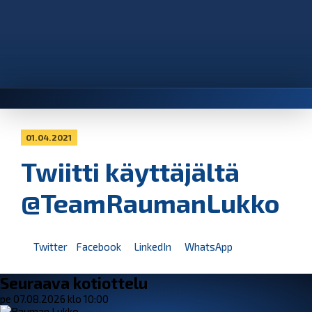
01.04.2021
Twiitti käyttäjältä
@TeamRaumanLukko
Twitter
Facebook
LinkedIn
WhatsApp
Seuraava kotiottelu
pe 07.08.2026 klo 10:00