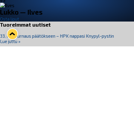
VS
Lukko — Ilves
Osta liput
Tuoreimmat uutiset
33. Pitsiturnaus päätökseen – HPK nappasi Knypyl-pystin
Lue juttu »
Otteluliput juhlakaudelle 26–27 nyt myynnissä!
Lue juttu »
Kiekko-Espoo voittaa historian ensimmäisen naisten
Pitsiturnauksen
Lue juttu »
Pitsiturnauksen päiväliput on loppuunmyyty – Pitsitunnelmaan
pääset myös Marina Vistan terassilla
Lue juttu »
Lukko ja pirkanmaalainen vaatevalmistaja Nousu yhteistyöhön
Lue juttu »
Seuraa Lukkoa somessa