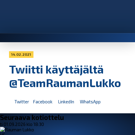
14.02.2021
Twiitti käyttäjältä
@TeamRaumanLukko
Twitter
Facebook
LinkedIn
WhatsApp
Seuraava kotiottelu
ti 01.09.2026 klo 18:30