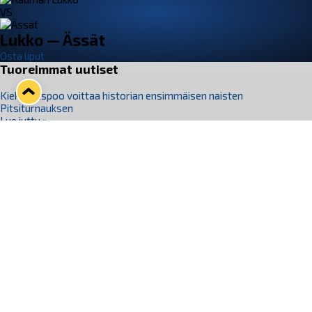
VS
Lukko — Ässät
Osta liput
Tuoreimmat uutiset
Kiekko-Espoo voittaa historian ensimmäisen naisten
Pitsiturnauksen
Lue juttu »
Pitsiturnauksen päiväliput on loppuunmyyty – Pitsitunnelmaan
pääset myös Marina Vistan terassilla
Lue juttu »
Lukko ja pirkanmaalainen vaatevalmistaja Nousu yhteistyöhön
Lue juttu »
Aapo Vanninen Nuorten Leijonien mukana
Lue juttu »
Rauman Lukko Oy on ostanut Marina Vista Oy:n liiketoiminnan
Raumalta
Lue juttu »