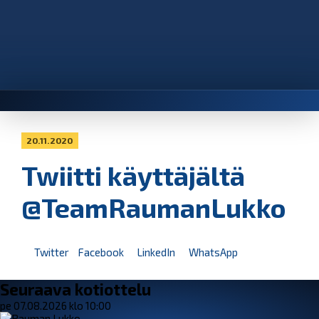
20.11.2020
Twiitti käyttäjältä
@TeamRaumanLukko
Twitter
Facebook
LinkedIn
WhatsApp
Seuraava kotiottelu
pe 07.08.2026 klo 10:00