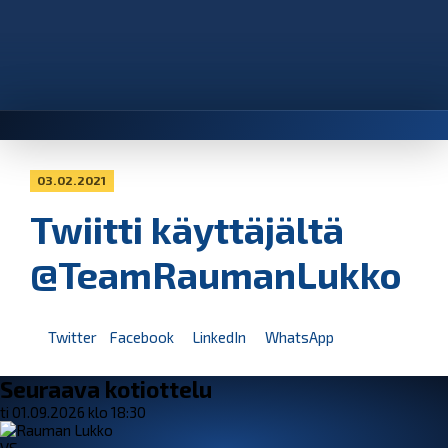
03.02.2021
Twiitti käyttäjältä
@TeamRaumanLukko
Twitter
Facebook
LinkedIn
WhatsApp
Seuraava kotiottelu
ti 01.09.2026 klo 18:30