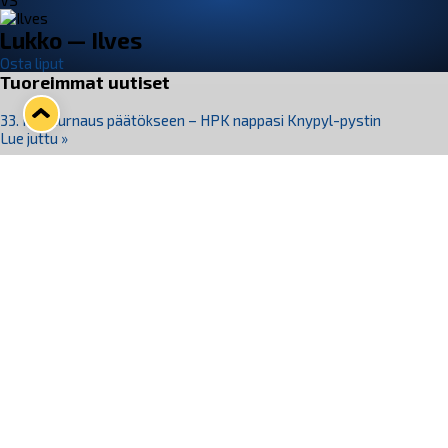
VS
Lukko — Ilves
Osta liput
Tuoreimmat uutiset
33. Pitsiturnaus päätökseen – HPK nappasi Knypyl-pystin
Lue juttu »
Otteluliput juhlakaudelle 26–27 nyt myynnissä!
Lue juttu »
Kiekko-Espoo voittaa historian ensimmäisen naisten
Pitsiturnauksen
Lue juttu »
Pitsiturnauksen päiväliput on loppuunmyyty – Pitsitunnelmaan
pääset myös Marina Vistan terassilla
Lue juttu »
Lukko ja pirkanmaalainen vaatevalmistaja Nousu yhteistyöhön
Lue juttu »
Seuraa Lukkoa somessa