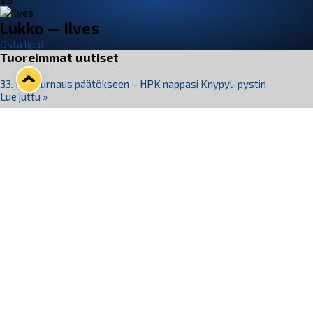
VS
Lukko — Ilves
Osta liput
Tuoreimmat uutiset
33. Pitsiturnaus päätökseen – HPK nappasi Knypyl-pystin
Lue juttu »
Otteluliput juhlakaudelle 26–27 nyt myynnissä!
Lue juttu »
Kiekko-Espoo voittaa historian ensimmäisen naisten
Pitsiturnauksen
Lue juttu »
Pitsiturnauksen päiväliput on loppuunmyyty – Pitsitunnelmaan
pääset myös Marina Vistan terassilla
Lue juttu »
Lukko ja pirkanmaalainen vaatevalmistaja Nousu yhteistyöhön
Lue juttu »
Seuraa Lukkoa somessa