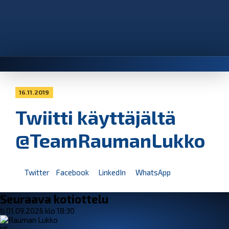
16.11.2019
Twiitti käyttäjältä
@TeamRaumanLukko
Twitter
Facebook
LinkedIn
WhatsApp
Seuraava kotiottelu
ti 01.09.2026 klo 18:30