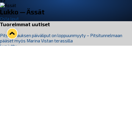
VS
Lukko — Ässät
Osta liput
Tuoreimmat uutiset
Pitsiturnauksen päiväliput on loppuunmyyty – Pitsitunnelmaan
pääset myös Marina Vistan terassilla
Lue juttu »
Lukko ja pirkanmaalainen vaatevalmistaja Nousu yhteistyöhön
Lue juttu »
Aapo Vanninen Nuorten Leijonien mukana
Lue juttu »
Rauman Lukko Oy on ostanut Marina Vista Oy:n liiketoiminnan
Raumalta
Lue juttu »
Varausviikonloppu oli kiireinen Jakub Florisille
Lue juttu »
Seuraa Lukkoa somessa