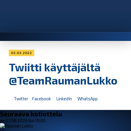
03.03.2022
Twiitti käyttäjältä
@TeamRaumanLukko
Twitter
Facebook
LinkedIn
WhatsApp
Seuraava kotiottelu
pe 07.08.2026 klo 10:00