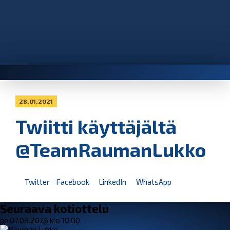
28.01.2021
Twiitti käyttäjältä
@TeamRaumanLukko
Twitter
Facebook
LinkedIn
WhatsApp
Seuraava kotiottelu
pe 07.08.2026 klo 10:00