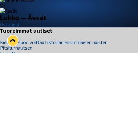
VS
Lukko — Ässät
Osta liput
Tuoreimmat uutiset
Kiekko-Espoo voittaa historian ensimmäisen naisten
Pitsiturnauksen
Lue juttu »
Pitsiturnauksen päiväliput on loppuunmyyty – Pitsitunnelmaan
pääset myös Marina Vistan terassilla
Lue juttu »
Lukko ja pirkanmaalainen vaatevalmistaja Nousu yhteistyöhön
Lue juttu »
Aapo Vanninen Nuorten Leijonien mukana
Lue juttu »
Rauman Lukko Oy on ostanut Marina Vista Oy:n liiketoiminnan
Raumalta
Lue juttu »