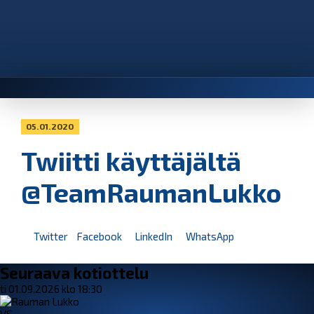
05.01.2020
Twiitti käyttäjältä
@TeamRaumanLukko
Twitter
Facebook
LinkedIn
WhatsApp
Seuraava kotiottelu
ti 01.09.2026 klo 18:30