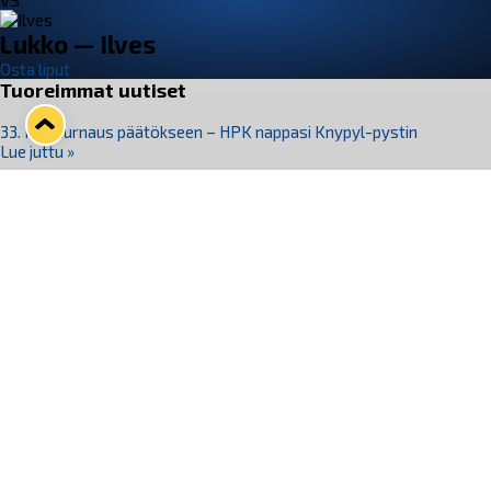
VS
Lukko — Ilves
Osta liput
Tuoreimmat uutiset
33. Pitsiturnaus päätökseen – HPK nappasi Knypyl-pystin
Lue juttu »
Otteluliput juhlakaudelle 26–27 nyt myynnissä!
Lue juttu »
Kiekko-Espoo voittaa historian ensimmäisen naisten
Pitsiturnauksen
Lue juttu »
Pitsiturnauksen päiväliput on loppuunmyyty – Pitsitunnelmaan
pääset myös Marina Vistan terassilla
Lue juttu »
Lukko ja pirkanmaalainen vaatevalmistaja Nousu yhteistyöhön
Lue juttu »
Seuraa Lukkoa somessa