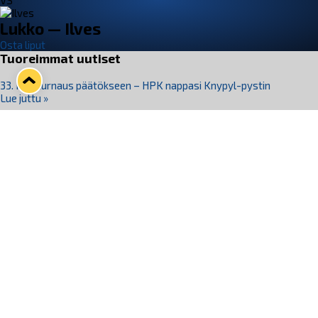
VS
Lukko — Ilves
Osta liput
Tuoreimmat uutiset
33. Pitsiturnaus päätökseen – HPK nappasi Knypyl-pystin
Lue juttu »
Otteluliput juhlakaudelle 26–27 nyt myynnissä!
Lue juttu »
Kiekko-Espoo voittaa historian ensimmäisen naisten
Pitsiturnauksen
Lue juttu »
Pitsiturnauksen päiväliput on loppuunmyyty – Pitsitunnelmaan
pääset myös Marina Vistan terassilla
Lue juttu »
Lukko ja pirkanmaalainen vaatevalmistaja Nousu yhteistyöhön
Lue juttu »
Seuraa Lukkoa somessa