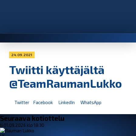
24.09.2021
Twiitti käyttäjältä
@TeamRaumanLukko
Twitter
Facebook
LinkedIn
WhatsApp
Seuraava kotiottelu
ti 01.09.2026 klo 18:30