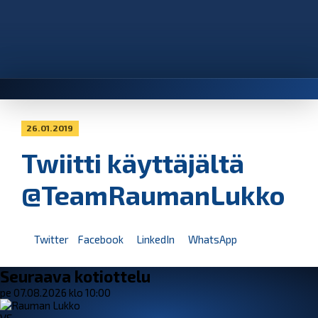
26.01.2019
Twiitti käyttäjältä
@TeamRaumanLukko
Twitter
Facebook
LinkedIn
WhatsApp
Seuraava kotiottelu
pe 07.08.2026 klo 10:00