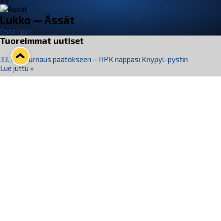
VS
Lukko — Ässät
Osta liput
Tuoreimmat uutiset
33. Pitsiturnaus päätökseen – HPK nappasi Knypyl-pystin
Lue juttu »
Otteluliput juhlakaudelle 26–27 nyt myynnissä!
Lue juttu »
Kiekko-Espoo voittaa historian ensimmäisen naisten
Pitsiturnauksen
Lue juttu »
Pitsiturnauksen päiväliput on loppuunmyyty – Pitsitunnelmaan
pääset myös Marina Vistan terassilla
Lue juttu »
Lukko ja pirkanmaalainen vaatevalmistaja Nousu yhteistyöhön
Lue juttu »
Seuraa Lukkoa somessa