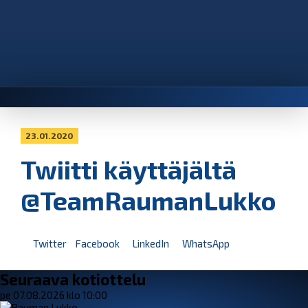
23.01.2020
Twiitti käyttäjältä
@TeamRaumanLukko
Twitter
Facebook
LinkedIn
WhatsApp
Seuraava kotiottelu
pe 07.08.2026 klo 10:00