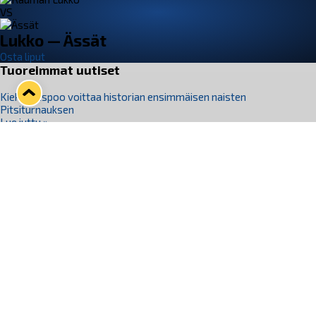
VS
Lukko — Ässät
Osta liput
Tuoreimmat uutiset
Kiekko-Espoo voittaa historian ensimmäisen naisten
Pitsiturnauksen
Lue juttu »
Pitsiturnauksen päiväliput on loppuunmyyty – Pitsitunnelmaan
pääset myös Marina Vistan terassilla
Lue juttu »
Lukko ja pirkanmaalainen vaatevalmistaja Nousu yhteistyöhön
Lue juttu »
Aapo Vanninen Nuorten Leijonien mukana
Lue juttu »
Rauman Lukko Oy on ostanut Marina Vista Oy:n liiketoiminnan
Raumalta
Lue juttu »