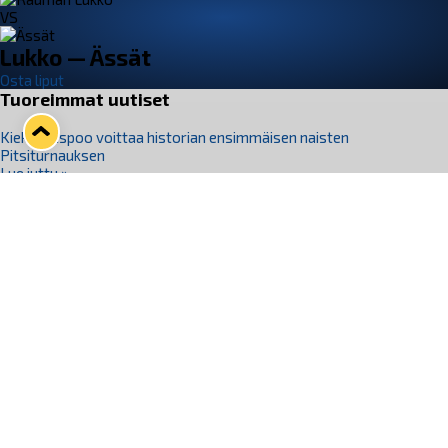
VS
Lukko — Ässät
Osta liput
Tuoreimmat uutiset
Kiekko-Espoo voittaa historian ensimmäisen naisten
Pitsiturnauksen
Lue juttu »
Pitsiturnauksen päiväliput on loppuunmyyty – Pitsitunnelmaan
pääset myös Marina Vistan terassilla
Lue juttu »
Lukko ja pirkanmaalainen vaatevalmistaja Nousu yhteistyöhön
Lue juttu »
Aapo Vanninen Nuorten Leijonien mukana
Lue juttu »
Rauman Lukko Oy on ostanut Marina Vista Oy:n liiketoiminnan
Raumalta
Lue juttu »