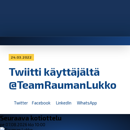
24.03.2022
Twiitti käyttäjältä
@TeamRaumanLukko
Twitter
Facebook
LinkedIn
WhatsApp
Seuraava kotiottelu
pe 07.08.2026 klo 10:00