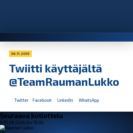
06.11.2019
Twiitti käyttäjältä
@TeamRaumanLukko
Twitter
Facebook
LinkedIn
WhatsApp
Seuraava kotiottelu
ti 01.09.2026 klo 18:30