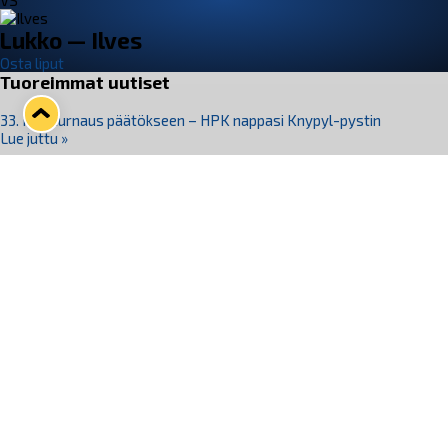
VS
Lukko — Ilves
Osta liput
Tuoreimmat uutiset
33. Pitsiturnaus päätökseen – HPK nappasi Knypyl-pystin
Lue juttu »
Otteluliput juhlakaudelle 26–27 nyt myynnissä!
Lue juttu »
Kiekko-Espoo voittaa historian ensimmäisen naisten
Pitsiturnauksen
Lue juttu »
Pitsiturnauksen päiväliput on loppuunmyyty – Pitsitunnelmaan
pääset myös Marina Vistan terassilla
Lue juttu »
Lukko ja pirkanmaalainen vaatevalmistaja Nousu yhteistyöhön
Lue juttu »
Seuraa Lukkoa somessa