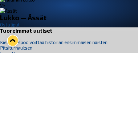
VS
Lukko — Ässät
Osta liput
Tuoreimmat uutiset
Kiekko-Espoo voittaa historian ensimmäisen naisten
Pitsiturnauksen
Lue juttu »
Pitsiturnauksen päiväliput on loppuunmyyty – Pitsitunnelmaan
pääset myös Marina Vistan terassilla
Lue juttu »
Lukko ja pirkanmaalainen vaatevalmistaja Nousu yhteistyöhön
Lue juttu »
Aapo Vanninen Nuorten Leijonien mukana
Lue juttu »
Rauman Lukko Oy on ostanut Marina Vista Oy:n liiketoiminnan
Raumalta
Lue juttu »