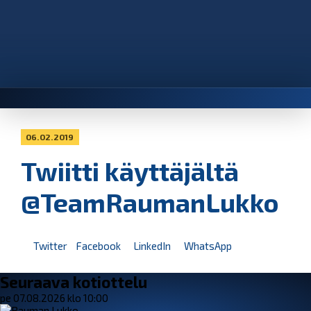
06.02.2019
Twiitti käyttäjältä
@TeamRaumanLukko
Twitter
Facebook
LinkedIn
WhatsApp
Seuraava kotiottelu
pe 07.08.2026 klo 10:00