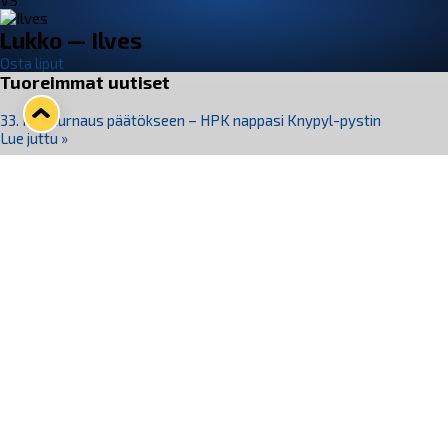
VS
Lukko — Ilves
Osta liput
Tuoreimmat uutiset
33. Pitsiturnaus päätökseen – HPK nappasi Knypyl-pystin
Lue juttu »
Otteluliput juhlakaudelle 26–27 nyt myynnissä!
Lue juttu »
Kiekko-Espoo voittaa historian ensimmäisen naisten
Pitsiturnauksen
Lue juttu »
Pitsiturnauksen päiväliput on loppuunmyyty – Pitsitunnelmaan
pääset myös Marina Vistan terassilla
Lue juttu »
Lukko ja pirkanmaalainen vaatevalmistaja Nousu yhteistyöhön
Lue juttu »
Seuraa Lukkoa somessa