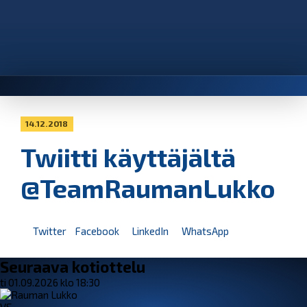
14.12.2018
Twiitti käyttäjältä
@TeamRaumanLukko
Twitter
Facebook
LinkedIn
WhatsApp
Seuraava kotiottelu
ti 01.09.2026 klo 18:30