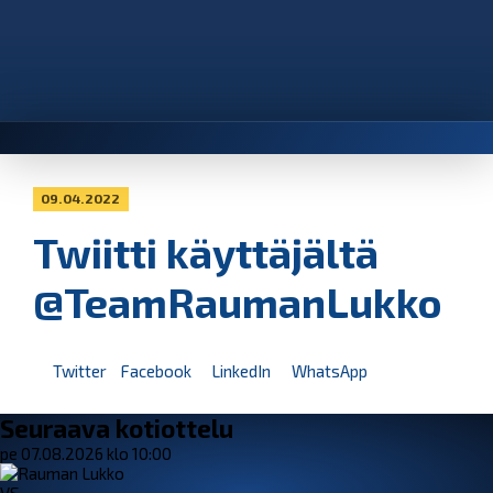
09.04.2022
Twiitti käyttäjältä
@TeamRaumanLukko
Twitter
Facebook
LinkedIn
WhatsApp
Seuraava kotiottelu
pe 07.08.2026 klo 10:00