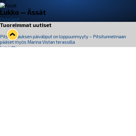
VS
Lukko — Ässät
Osta liput
Tuoreimmat uutiset
Pitsiturnauksen päiväliput on loppuunmyyty – Pitsitunnelmaan
pääset myös Marina Vistan terassilla
Lue juttu »
Lukko ja pirkanmaalainen vaatevalmistaja Nousu yhteistyöhön
Lue juttu »
Aapo Vanninen Nuorten Leijonien mukana
Lue juttu »
Rauman Lukko Oy on ostanut Marina Vista Oy:n liiketoiminnan
Raumalta
Lue juttu »
Varausviikonloppu oli kiireinen Jakub Florisille
Lue juttu »
Seuraa Lukkoa somessa