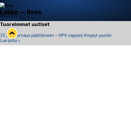
VS
Lukko — Ilves
Osta liput
Tuoreimmat uutiset
33. Pitsiturnaus päätökseen – HPK nappasi Knypyl-pystin
Lue juttu »
Otteluliput juhlakaudelle 26–27 nyt myynnissä!
Lue juttu »
Kiekko-Espoo voittaa historian ensimmäisen naisten
Pitsiturnauksen
Lue juttu »
Pitsiturnauksen päiväliput on loppuunmyyty – Pitsitunnelmaan
pääset myös Marina Vistan terassilla
Lue juttu »
Lukko ja pirkanmaalainen vaatevalmistaja Nousu yhteistyöhön
Lue juttu »
Seuraa Lukkoa somessa