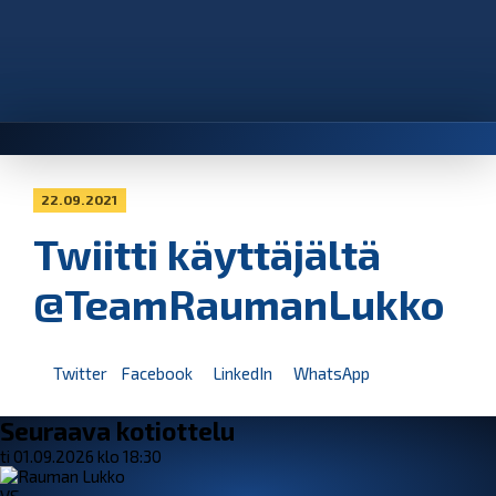
22.09.2021
Twiitti käyttäjältä
@TeamRaumanLukko
Twitter
Facebook
LinkedIn
WhatsApp
Seuraava kotiottelu
ti 01.09.2026 klo 18:30