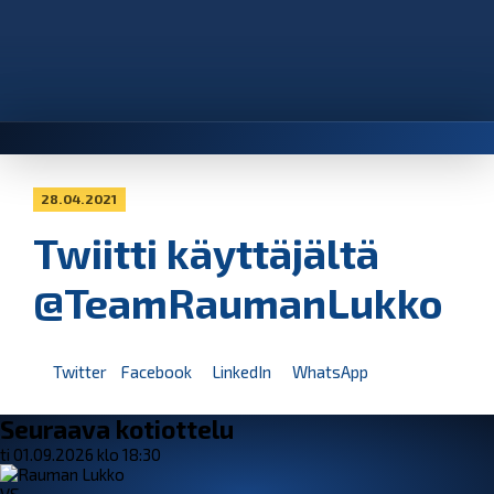
28.04.2021
Twiitti käyttäjältä
@TeamRaumanLukko
Twitter
Facebook
LinkedIn
WhatsApp
Seuraava kotiottelu
ti 01.09.2026 klo 18:30