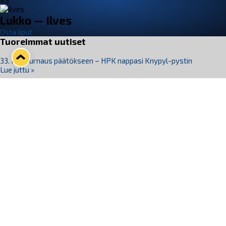
VS
Lukko — Ilves
Osta liput
Tuoreimmat uutiset
33. Pitsiturnaus päätökseen – HPK nappasi Knypyl-pystin
Lue juttu »
Otteluliput juhlakaudelle 26–27 nyt myynnissä!
Lue juttu »
Kiekko-Espoo voittaa historian ensimmäisen naisten
Pitsiturnauksen
Lue juttu »
Pitsiturnauksen päiväliput on loppuunmyyty – Pitsitunnelmaan
pääset myös Marina Vistan terassilla
Lue juttu »
Lukko ja pirkanmaalainen vaatevalmistaja Nousu yhteistyöhön
Lue juttu »
Seuraa Lukkoa somessa