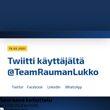
19.03.2021
Twiitti käyttäjältä
@TeamRaumanLukko
Twitter
Facebook
LinkedIn
WhatsApp
Seuraava kotiottelu
pe 07.08.2026 klo 10:00