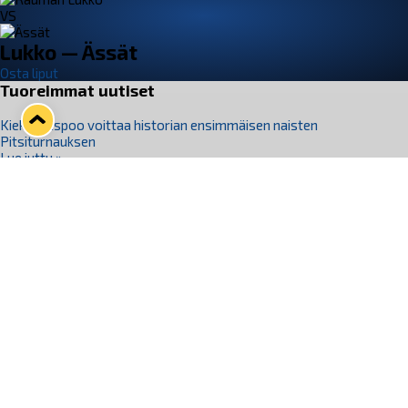
VS
Lukko — Ässät
Osta liput
Tuoreimmat uutiset
Kiekko-Espoo voittaa historian ensimmäisen naisten
Pitsiturnauksen
Lue juttu »
Pitsiturnauksen päiväliput on loppuunmyyty – Pitsitunnelmaan
pääset myös Marina Vistan terassilla
Lue juttu »
Lukko ja pirkanmaalainen vaatevalmistaja Nousu yhteistyöhön
Lue juttu »
Aapo Vanninen Nuorten Leijonien mukana
Lue juttu »
Rauman Lukko Oy on ostanut Marina Vista Oy:n liiketoiminnan
Raumalta
Lue juttu »