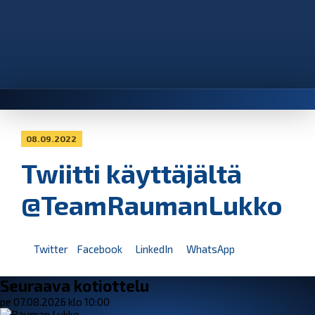
08.09.2022
Twiitti käyttäjältä
@TeamRaumanLukko
Twitter
Facebook
LinkedIn
WhatsApp
Seuraava kotiottelu
pe 07.08.2026 klo 10:00