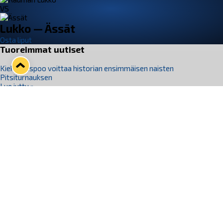
VS
Lukko — Ässät
Osta liput
Tuoreimmat uutiset
Kiekko-Espoo voittaa historian ensimmäisen naisten
Pitsiturnauksen
Lue juttu »
Pitsiturnauksen päiväliput on loppuunmyyty – Pitsitunnelmaan
pääset myös Marina Vistan terassilla
Lue juttu »
Lukko ja pirkanmaalainen vaatevalmistaja Nousu yhteistyöhön
Lue juttu »
Aapo Vanninen Nuorten Leijonien mukana
Lue juttu »
Rauman Lukko Oy on ostanut Marina Vista Oy:n liiketoiminnan
Raumalta
Lue juttu »