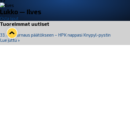
VS
Lukko — Ilves
Osta liput
Tuoreimmat uutiset
33. Pitsiturnaus päätökseen – HPK nappasi Knypyl-pystin
Lue juttu »
Otteluliput juhlakaudelle 26–27 nyt myynnissä!
Lue juttu »
Kiekko-Espoo voittaa historian ensimmäisen naisten
Pitsiturnauksen
Lue juttu »
Pitsiturnauksen päiväliput on loppuunmyyty – Pitsitunnelmaan
pääset myös Marina Vistan terassilla
Lue juttu »
Lukko ja pirkanmaalainen vaatevalmistaja Nousu yhteistyöhön
Lue juttu »
Seuraa Lukkoa somessa