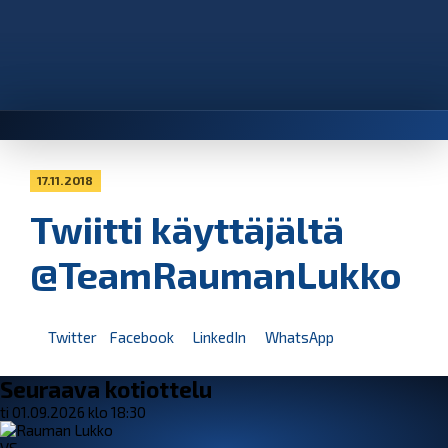
17.11.2018
Twiitti käyttäjältä
@TeamRaumanLukko
Twitter
Facebook
LinkedIn
WhatsApp
Seuraava kotiottelu
ti 01.09.2026 klo 18:30