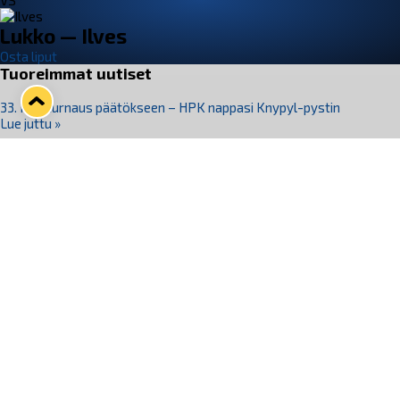
VS
Lukko — Ilves
Osta liput
Tuoreimmat uutiset
33. Pitsiturnaus päätökseen – HPK nappasi Knypyl-pystin
Lue juttu »
Otteluliput juhlakaudelle 26–27 nyt myynnissä!
Lue juttu »
Kiekko-Espoo voittaa historian ensimmäisen naisten
Pitsiturnauksen
Lue juttu »
Pitsiturnauksen päiväliput on loppuunmyyty – Pitsitunnelmaan
pääset myös Marina Vistan terassilla
Lue juttu »
Lukko ja pirkanmaalainen vaatevalmistaja Nousu yhteistyöhön
Lue juttu »
Seuraa Lukkoa somessa