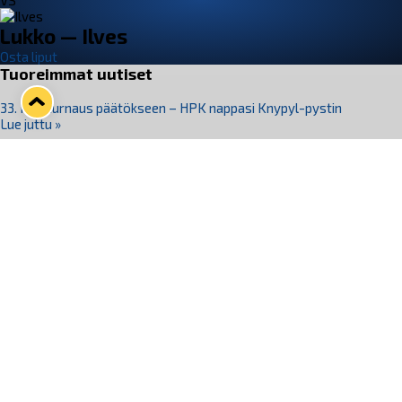
VS
Lukko — Ilves
Osta liput
Tuoreimmat uutiset
33. Pitsiturnaus päätökseen – HPK nappasi Knypyl-pystin
Lue juttu »
Otteluliput juhlakaudelle 26–27 nyt myynnissä!
Lue juttu »
Kiekko-Espoo voittaa historian ensimmäisen naisten
Pitsiturnauksen
Lue juttu »
Pitsiturnauksen päiväliput on loppuunmyyty – Pitsitunnelmaan
pääset myös Marina Vistan terassilla
Lue juttu »
Lukko ja pirkanmaalainen vaatevalmistaja Nousu yhteistyöhön
Lue juttu »
Seuraa Lukkoa somessa