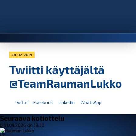
28.02.2019
Twiitti käyttäjältä
@TeamRaumanLukko
Twitter
Facebook
LinkedIn
WhatsApp
Seuraava kotiottelu
ti 01.09.2026 klo 18:30