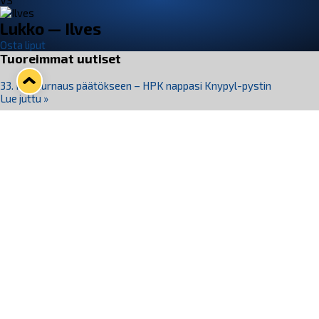
VS
Lukko — Ilves
Osta liput
Tuoreimmat uutiset
33. Pitsiturnaus päätökseen – HPK nappasi Knypyl-pystin
Lue juttu »
Otteluliput juhlakaudelle 26–27 nyt myynnissä!
Lue juttu »
Kiekko-Espoo voittaa historian ensimmäisen naisten
Pitsiturnauksen
Lue juttu »
Pitsiturnauksen päiväliput on loppuunmyyty – Pitsitunnelmaan
pääset myös Marina Vistan terassilla
Lue juttu »
Lukko ja pirkanmaalainen vaatevalmistaja Nousu yhteistyöhön
Lue juttu »
Seuraa Lukkoa somessa