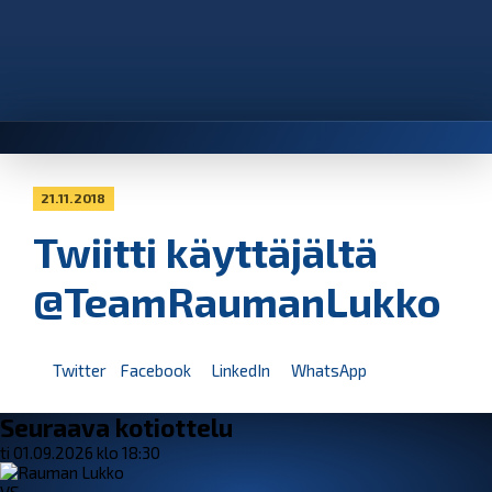
21.11.2018
Twiitti käyttäjältä
@TeamRaumanLukko
Twitter
Facebook
LinkedIn
WhatsApp
Seuraava kotiottelu
ti 01.09.2026 klo 18:30