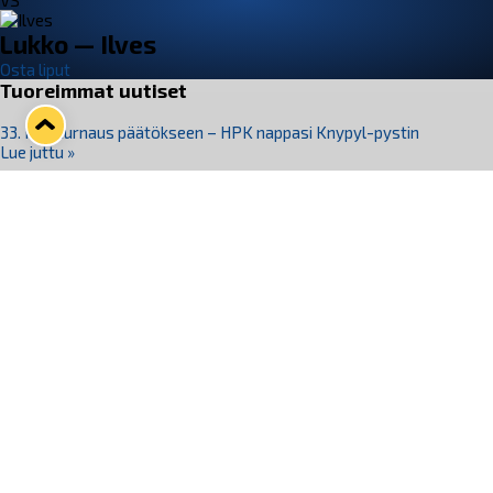
VS
Lukko — Ilves
Osta liput
Tuoreimmat uutiset
33. Pitsiturnaus päätökseen – HPK nappasi Knypyl-pystin
Lue juttu »
Otteluliput juhlakaudelle 26–27 nyt myynnissä!
Lue juttu »
Kiekko-Espoo voittaa historian ensimmäisen naisten
Pitsiturnauksen
Lue juttu »
Pitsiturnauksen päiväliput on loppuunmyyty – Pitsitunnelmaan
pääset myös Marina Vistan terassilla
Lue juttu »
Lukko ja pirkanmaalainen vaatevalmistaja Nousu yhteistyöhön
Lue juttu »
Seuraa Lukkoa somessa