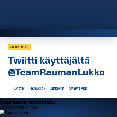
29.02.2020
Twiitti käyttäjältä
@TeamRaumanLukko
Twitter
Facebook
LinkedIn
WhatsApp
Seuraava kotiottelu
ti 01.09.2026 klo 18:30