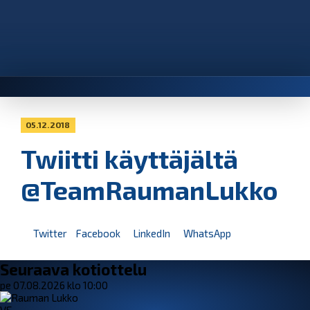
05.12.2018
Twiitti käyttäjältä
@TeamRaumanLukko
Twitter
Facebook
LinkedIn
WhatsApp
Seuraava kotiottelu
pe 07.08.2026 klo 10:00