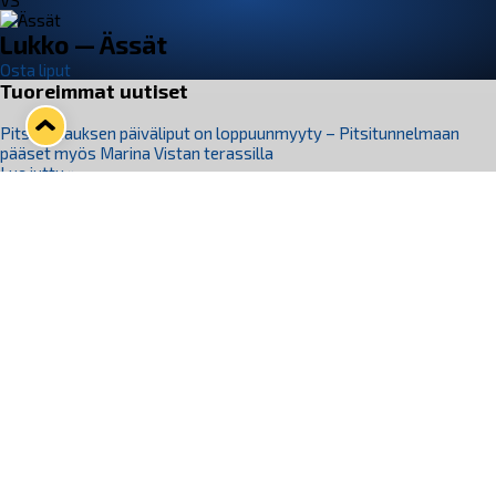
VS
Lukko — Ässät
Osta liput
Tuoreimmat uutiset
Pitsiturnauksen päiväliput on loppuunmyyty – Pitsitunnelmaan
pääset myös Marina Vistan terassilla
Lue juttu »
Lukko ja pirkanmaalainen vaatevalmistaja Nousu yhteistyöhön
Lue juttu »
Aapo Vanninen Nuorten Leijonien mukana
Lue juttu »
Rauman Lukko Oy on ostanut Marina Vista Oy:n liiketoiminnan
Raumalta
Lue juttu »
Varausviikonloppu oli kiireinen Jakub Florisille
Lue juttu »
Seuraa Lukkoa somessa