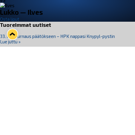
VS
Lukko — Ilves
Osta liput
Tuoreimmat uutiset
33. Pitsiturnaus päätökseen – HPK nappasi Knypyl-pystin
Lue juttu »
Otteluliput juhlakaudelle 26–27 nyt myynnissä!
Lue juttu »
Kiekko-Espoo voittaa historian ensimmäisen naisten
Pitsiturnauksen
Lue juttu »
Pitsiturnauksen päiväliput on loppuunmyyty – Pitsitunnelmaan
pääset myös Marina Vistan terassilla
Lue juttu »
Lukko ja pirkanmaalainen vaatevalmistaja Nousu yhteistyöhön
Lue juttu »
Seuraa Lukkoa somessa