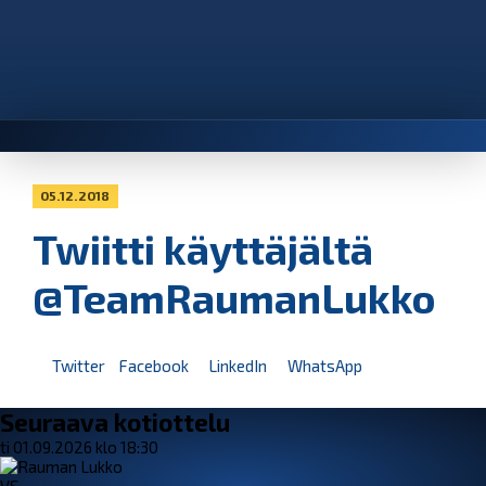
05.12.2018
Twiitti käyttäjältä
@TeamRaumanLukko
Twitter
Facebook
LinkedIn
WhatsApp
Seuraava kotiottelu
ti 01.09.2026 klo 18:30