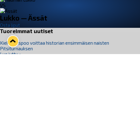
VS
Lukko — Ässät
Osta liput
Tuoreimmat uutiset
Kiekko-Espoo voittaa historian ensimmäisen naisten
Pitsiturnauksen
Lue juttu »
Pitsiturnauksen päiväliput on loppuunmyyty – Pitsitunnelmaan
pääset myös Marina Vistan terassilla
Lue juttu »
Lukko ja pirkanmaalainen vaatevalmistaja Nousu yhteistyöhön
Lue juttu »
Aapo Vanninen Nuorten Leijonien mukana
Lue juttu »
Rauman Lukko Oy on ostanut Marina Vista Oy:n liiketoiminnan
Raumalta
Lue juttu »