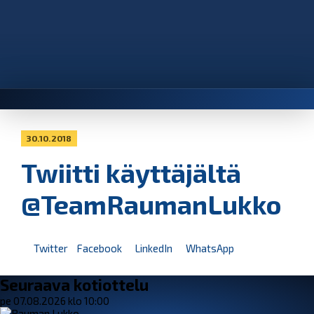
30.10.2018
Twiitti käyttäjältä
@TeamRaumanLukko
Twitter
Facebook
LinkedIn
WhatsApp
Seuraava kotiottelu
pe 07.08.2026 klo 10:00