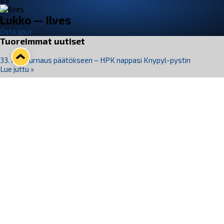
VS
Lukko — Ilves
Osta liput
Tuoreimmat uutiset
33. Pitsiturnaus päätökseen – HPK nappasi Knypyl-pystin
Lue juttu »
Otteluliput juhlakaudelle 26–27 nyt myynnissä!
Lue juttu »
Kiekko-Espoo voittaa historian ensimmäisen naisten
Pitsiturnauksen
Lue juttu »
Pitsiturnauksen päiväliput on loppuunmyyty – Pitsitunnelmaan
pääset myös Marina Vistan terassilla
Lue juttu »
Lukko ja pirkanmaalainen vaatevalmistaja Nousu yhteistyöhön
Lue juttu »
Seuraa Lukkoa somessa