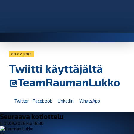
08.02.2019
Twiitti käyttäjältä
@TeamRaumanLukko
Twitter
Facebook
LinkedIn
WhatsApp
Seuraava kotiottelu
ti 01.09.2026 klo 18:30