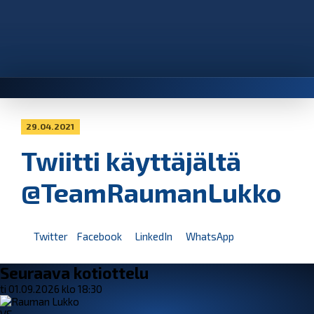
29.04.2021
Twiitti käyttäjältä
@TeamRaumanLukko
Twitter
Facebook
LinkedIn
WhatsApp
Seuraava kotiottelu
ti 01.09.2026 klo 18:30