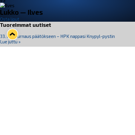
VS
Lukko — Ilves
Osta liput
Tuoreimmat uutiset
33. Pitsiturnaus päätökseen – HPK nappasi Knypyl-pystin
Lue juttu »
Otteluliput juhlakaudelle 26–27 nyt myynnissä!
Lue juttu »
Kiekko-Espoo voittaa historian ensimmäisen naisten
Pitsiturnauksen
Lue juttu »
Pitsiturnauksen päiväliput on loppuunmyyty – Pitsitunnelmaan
pääset myös Marina Vistan terassilla
Lue juttu »
Lukko ja pirkanmaalainen vaatevalmistaja Nousu yhteistyöhön
Lue juttu »
Seuraa Lukkoa somessa