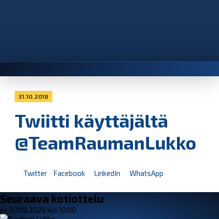
31.10.2018
Twiitti käyttäjältä
@TeamRaumanLukko
Twitter
Facebook
LinkedIn
WhatsApp
Seuraava kotiottelu
pe 07.08.2026 klo 10:00