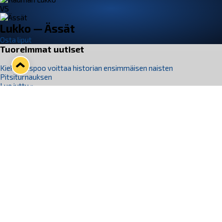
VS
Lukko — Ässät
Osta liput
Tuoreimmat uutiset
Kiekko-Espoo voittaa historian ensimmäisen naisten
Pitsiturnauksen
Lue juttu »
Pitsiturnauksen päiväliput on loppuunmyyty – Pitsitunnelmaan
pääset myös Marina Vistan terassilla
Lue juttu »
Lukko ja pirkanmaalainen vaatevalmistaja Nousu yhteistyöhön
Lue juttu »
Aapo Vanninen Nuorten Leijonien mukana
Lue juttu »
Rauman Lukko Oy on ostanut Marina Vista Oy:n liiketoiminnan
Raumalta
Lue juttu »