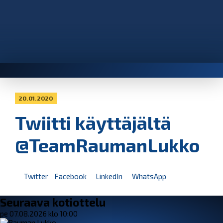
20.01.2020
Twiitti käyttäjältä
@TeamRaumanLukko
Twitter
Facebook
LinkedIn
WhatsApp
Seuraava kotiottelu
pe 07.08.2026 klo 10:00