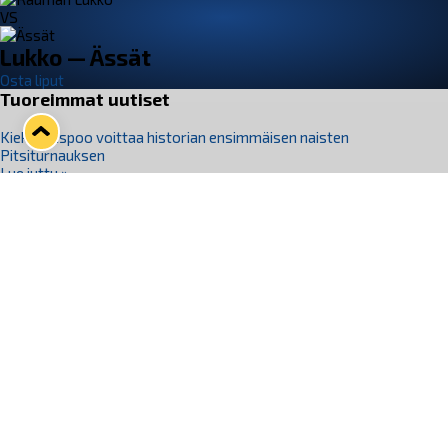
VS
Lukko — Ässät
Osta liput
Tuoreimmat uutiset
Kiekko-Espoo voittaa historian ensimmäisen naisten
Pitsiturnauksen
Lue juttu »
Pitsiturnauksen päiväliput on loppuunmyyty – Pitsitunnelmaan
pääset myös Marina Vistan terassilla
Lue juttu »
Lukko ja pirkanmaalainen vaatevalmistaja Nousu yhteistyöhön
Lue juttu »
Aapo Vanninen Nuorten Leijonien mukana
Lue juttu »
Rauman Lukko Oy on ostanut Marina Vista Oy:n liiketoiminnan
Raumalta
Lue juttu »