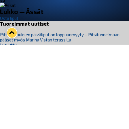
VS
Lukko — Ässät
Osta liput
Tuoreimmat uutiset
Pitsiturnauksen päiväliput on loppuunmyyty – Pitsitunnelmaan
pääset myös Marina Vistan terassilla
Lue juttu »
Lukko ja pirkanmaalainen vaatevalmistaja Nousu yhteistyöhön
Lue juttu »
Aapo Vanninen Nuorten Leijonien mukana
Lue juttu »
Rauman Lukko Oy on ostanut Marina Vista Oy:n liiketoiminnan
Raumalta
Lue juttu »
Varausviikonloppu oli kiireinen Jakub Florisille
Lue juttu »
Seuraa Lukkoa somessa