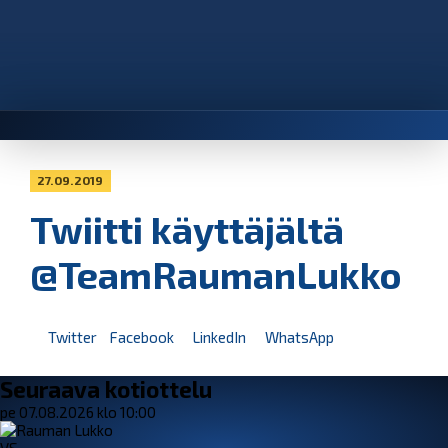
27.09.2019
Twiitti käyttäjältä
@TeamRaumanLukko
Twitter
Facebook
LinkedIn
WhatsApp
Seuraava kotiottelu
pe 07.08.2026 klo 10:00