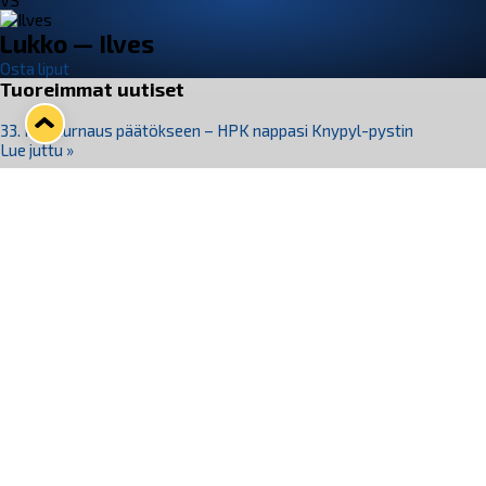
VS
Lukko — Ilves
Osta liput
Tuoreimmat uutiset
33. Pitsiturnaus päätökseen – HPK nappasi Knypyl-pystin
Lue juttu »
Otteluliput juhlakaudelle 26–27 nyt myynnissä!
Lue juttu »
Kiekko-Espoo voittaa historian ensimmäisen naisten
Pitsiturnauksen
Lue juttu »
Pitsiturnauksen päiväliput on loppuunmyyty – Pitsitunnelmaan
pääset myös Marina Vistan terassilla
Lue juttu »
Lukko ja pirkanmaalainen vaatevalmistaja Nousu yhteistyöhön
Lue juttu »
Seuraa Lukkoa somessa