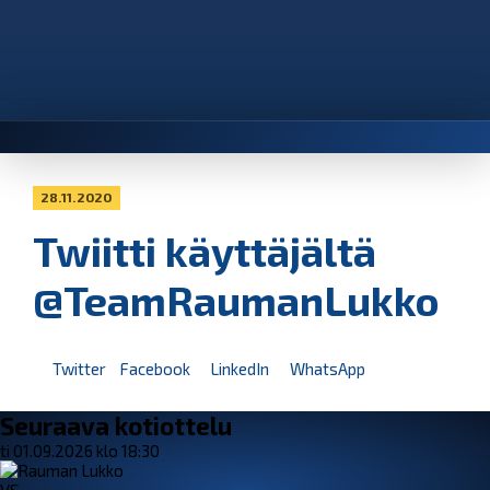
28.11.2020
Twiitti käyttäjältä
@TeamRaumanLukko
Twitter
Facebook
LinkedIn
WhatsApp
Seuraava kotiottelu
ti 01.09.2026 klo 18:30