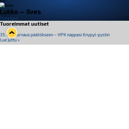
VS
Lukko — Ilves
Osta liput
Tuoreimmat uutiset
33. Pitsiturnaus päätökseen – HPK nappasi Knypyl-pystin
Lue juttu »
Otteluliput juhlakaudelle 26–27 nyt myynnissä!
Lue juttu »
Kiekko-Espoo voittaa historian ensimmäisen naisten
Pitsiturnauksen
Lue juttu »
Pitsiturnauksen päiväliput on loppuunmyyty – Pitsitunnelmaan
pääset myös Marina Vistan terassilla
Lue juttu »
Lukko ja pirkanmaalainen vaatevalmistaja Nousu yhteistyöhön
Lue juttu »
Seuraa Lukkoa somessa