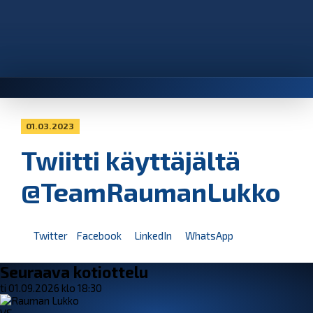
01.03.2023
Twiitti käyttäjältä
@TeamRaumanLukko
Twitter
Facebook
LinkedIn
WhatsApp
Seuraava kotiottelu
ti 01.09.2026 klo 18:30