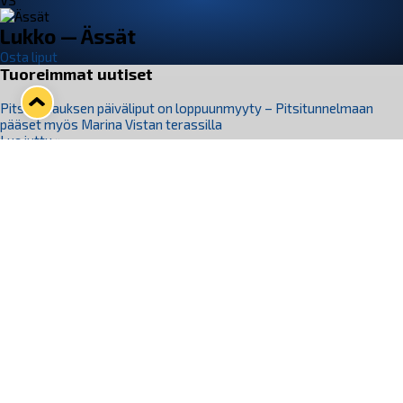
VS
Lukko — Ässät
Osta liput
Tuoreimmat uutiset
Pitsiturnauksen päiväliput on loppuunmyyty – Pitsitunnelmaan
pääset myös Marina Vistan terassilla
Lue juttu »
Lukko ja pirkanmaalainen vaatevalmistaja Nousu yhteistyöhön
Lue juttu »
Aapo Vanninen Nuorten Leijonien mukana
Lue juttu »
Rauman Lukko Oy on ostanut Marina Vista Oy:n liiketoiminnan
Raumalta
Lue juttu »
Varausviikonloppu oli kiireinen Jakub Florisille
Lue juttu »
Seuraa Lukkoa somessa