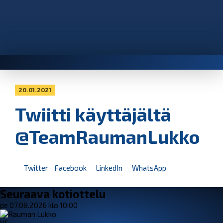
20.01.2021
Twiitti käyttäjältä
@TeamRaumanLukko
Twitter
Facebook
LinkedIn
WhatsApp
Seuraava kotiottelu
pe 07.08.2026 klo 10:00