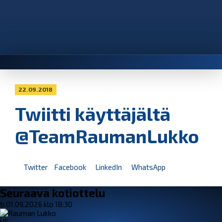
22.09.2018
Twiitti käyttäjältä
@TeamRaumanLukko
Twitter
Facebook
LinkedIn
WhatsApp
Seuraava kotiottelu
ti 01.09.2026 klo 18:30