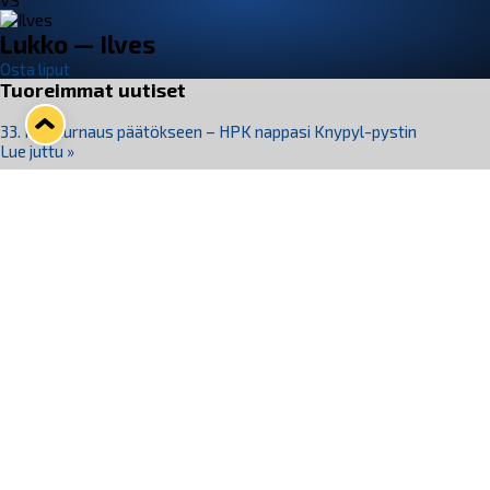
VS
Lukko — Ilves
Osta liput
Tuoreimmat uutiset
33. Pitsiturnaus päätökseen – HPK nappasi Knypyl-pystin
Lue juttu »
Otteluliput juhlakaudelle 26–27 nyt myynnissä!
Lue juttu »
Kiekko-Espoo voittaa historian ensimmäisen naisten
Pitsiturnauksen
Lue juttu »
Pitsiturnauksen päiväliput on loppuunmyyty – Pitsitunnelmaan
pääset myös Marina Vistan terassilla
Lue juttu »
Lukko ja pirkanmaalainen vaatevalmistaja Nousu yhteistyöhön
Lue juttu »
Seuraa Lukkoa somessa