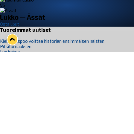
VS
Lukko — Ässät
Osta liput
Tuoreimmat uutiset
Kiekko-Espoo voittaa historian ensimmäisen naisten
Pitsiturnauksen
Lue juttu »
Pitsiturnauksen päiväliput on loppuunmyyty – Pitsitunnelmaan
pääset myös Marina Vistan terassilla
Lue juttu »
Lukko ja pirkanmaalainen vaatevalmistaja Nousu yhteistyöhön
Lue juttu »
Aapo Vanninen Nuorten Leijonien mukana
Lue juttu »
Rauman Lukko Oy on ostanut Marina Vista Oy:n liiketoiminnan
Raumalta
Lue juttu »