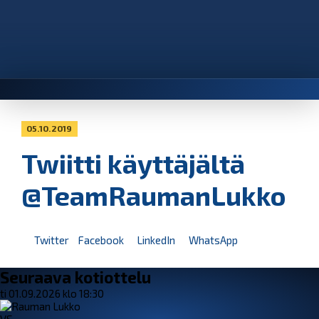
05.10.2019
Twiitti käyttäjältä
@TeamRaumanLukko
Twitter
Facebook
LinkedIn
WhatsApp
Seuraava kotiottelu
ti 01.09.2026 klo 18:30