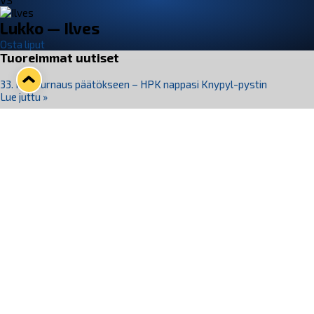
VS
Lukko — Ilves
Osta liput
Tuoreimmat uutiset
33. Pitsiturnaus päätökseen – HPK nappasi Knypyl-pystin
Lue juttu »
Otteluliput juhlakaudelle 26–27 nyt myynnissä!
Lue juttu »
Kiekko-Espoo voittaa historian ensimmäisen naisten
Pitsiturnauksen
Lue juttu »
Pitsiturnauksen päiväliput on loppuunmyyty – Pitsitunnelmaan
pääset myös Marina Vistan terassilla
Lue juttu »
Lukko ja pirkanmaalainen vaatevalmistaja Nousu yhteistyöhön
Lue juttu »
Seuraa Lukkoa somessa