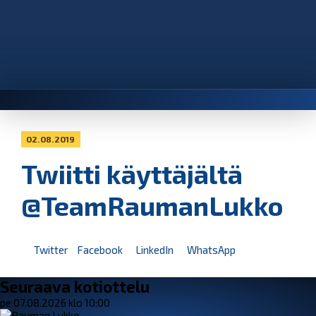
02.08.2019
Twiitti käyttäjältä
@TeamRaumanLukko
Twitter
Facebook
LinkedIn
WhatsApp
Seuraava kotiottelu
pe 07.08.2026 klo 10:00