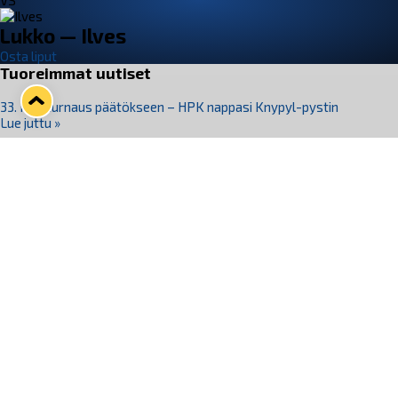
VS
Lukko — Ilves
Osta liput
Tuoreimmat uutiset
33. Pitsiturnaus päätökseen – HPK nappasi Knypyl-pystin
Lue juttu »
Otteluliput juhlakaudelle 26–27 nyt myynnissä!
Lue juttu »
Kiekko-Espoo voittaa historian ensimmäisen naisten
Pitsiturnauksen
Lue juttu »
Pitsiturnauksen päiväliput on loppuunmyyty – Pitsitunnelmaan
pääset myös Marina Vistan terassilla
Lue juttu »
Lukko ja pirkanmaalainen vaatevalmistaja Nousu yhteistyöhön
Lue juttu »
Seuraa Lukkoa somessa