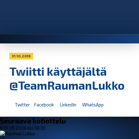
31.10.2018
Twiitti käyttäjältä
@TeamRaumanLukko
Twitter
Facebook
LinkedIn
WhatsApp
Seuraava kotiottelu
ti 01.09.2026 klo 18:30