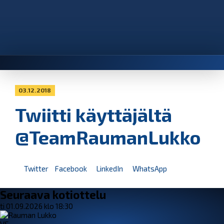
03.12.2018
Twiitti käyttäjältä
@TeamRaumanLukko
Twitter
Facebook
LinkedIn
WhatsApp
Seuraava kotiottelu
ti 01.09.2026 klo 18:30