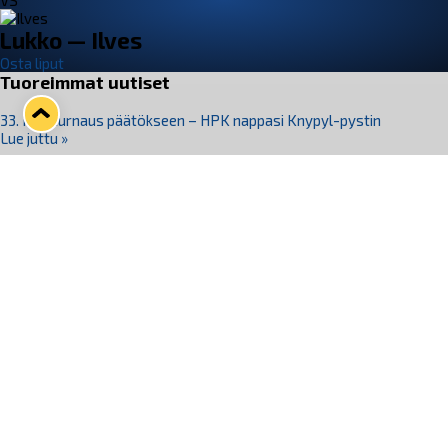
VS
Lukko — Ilves
Osta liput
Tuoreimmat uutiset
33. Pitsiturnaus päätökseen – HPK nappasi Knypyl-pystin
Lue juttu »
Otteluliput juhlakaudelle 26–27 nyt myynnissä!
Lue juttu »
Kiekko-Espoo voittaa historian ensimmäisen naisten
Pitsiturnauksen
Lue juttu »
Pitsiturnauksen päiväliput on loppuunmyyty – Pitsitunnelmaan
pääset myös Marina Vistan terassilla
Lue juttu »
Lukko ja pirkanmaalainen vaatevalmistaja Nousu yhteistyöhön
Lue juttu »
Seuraa Lukkoa somessa