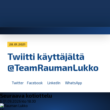
28.01.2021
Twiitti käyttäjältä
@TeamRaumanLukko
Twitter
Facebook
LinkedIn
WhatsApp
Seuraava kotiottelu
ti 01.09.2026 klo 18:30