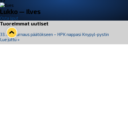
VS
Lukko — Ilves
Osta liput
Tuoreimmat uutiset
33. Pitsiturnaus päätökseen – HPK nappasi Knypyl-pystin
Lue juttu »
Otteluliput juhlakaudelle 26–27 nyt myynnissä!
Lue juttu »
Kiekko-Espoo voittaa historian ensimmäisen naisten
Pitsiturnauksen
Lue juttu »
Pitsiturnauksen päiväliput on loppuunmyyty – Pitsitunnelmaan
pääset myös Marina Vistan terassilla
Lue juttu »
Lukko ja pirkanmaalainen vaatevalmistaja Nousu yhteistyöhön
Lue juttu »
Seuraa Lukkoa somessa