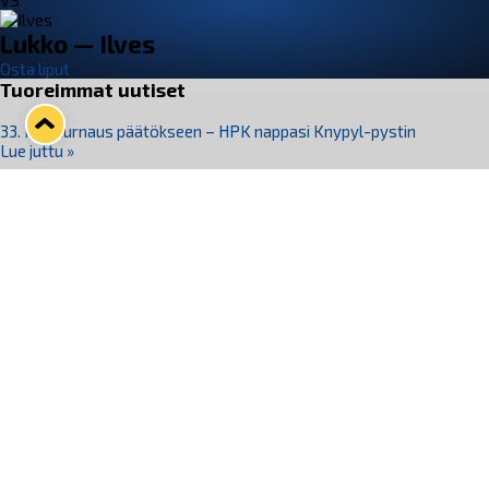
VS
Lukko — Ilves
Osta liput
Tuoreimmat uutiset
33. Pitsiturnaus päätökseen – HPK nappasi Knypyl-pystin
Lue juttu »
Otteluliput juhlakaudelle 26–27 nyt myynnissä!
Lue juttu »
Kiekko-Espoo voittaa historian ensimmäisen naisten
Pitsiturnauksen
Lue juttu »
Pitsiturnauksen päiväliput on loppuunmyyty – Pitsitunnelmaan
pääset myös Marina Vistan terassilla
Lue juttu »
Lukko ja pirkanmaalainen vaatevalmistaja Nousu yhteistyöhön
Lue juttu »
Seuraa Lukkoa somessa