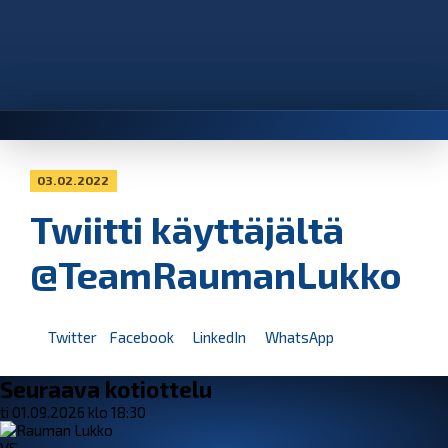
03.02.2022
Twiitti käyttäjältä
@TeamRaumanLukko
Twitter
Facebook
LinkedIn
WhatsApp
Seuraava kotiottelu
ti 01.09.2026 klo 18:30