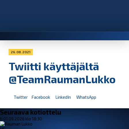
26.08.2021
Twiitti käyttäjältä
@TeamRaumanLukko
Twitter
Facebook
LinkedIn
WhatsApp
Seuraava kotiottelu
ti 01.09.2026 klo 18:30