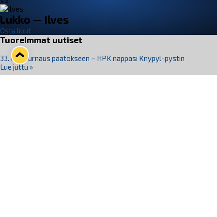
VS
Lukko — Ilves
Osta liput
Tuoreimmat uutiset
33. Pitsiturnaus päätökseen – HPK nappasi Knypyl-pystin
Lue juttu »
Otteluliput juhlakaudelle 26–27 nyt myynnissä!
Lue juttu »
Kiekko-Espoo voittaa historian ensimmäisen naisten
Pitsiturnauksen
Lue juttu »
Pitsiturnauksen päiväliput on loppuunmyyty – Pitsitunnelmaan
pääset myös Marina Vistan terassilla
Lue juttu »
Lukko ja pirkanmaalainen vaatevalmistaja Nousu yhteistyöhön
Lue juttu »
Seuraa Lukkoa somessa