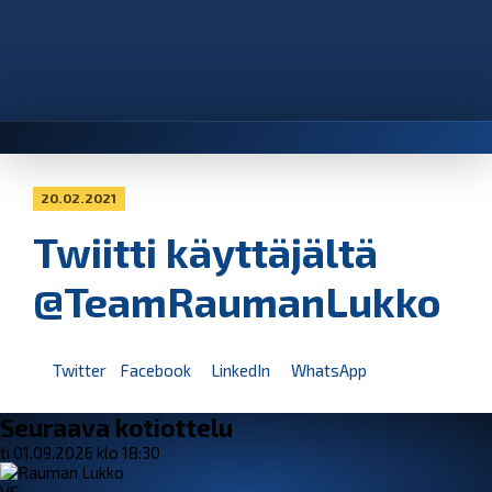
20.02.2021
Twiitti käyttäjältä
@TeamRaumanLukko
Twitter
Facebook
LinkedIn
WhatsApp
Seuraava kotiottelu
ti 01.09.2026 klo 18:30