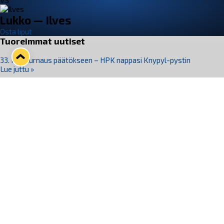
VS
Lukko — Ilves
Osta liput
Tuoreimmat uutiset
33. Pitsiturnaus päätökseen – HPK nappasi Knypyl-pystin
Lue juttu »
Otteluliput juhlakaudelle 26–27 nyt myynnissä!
Lue juttu »
Kiekko-Espoo voittaa historian ensimmäisen naisten
Pitsiturnauksen
Lue juttu »
Pitsiturnauksen päiväliput on loppuunmyyty – Pitsitunnelmaan
pääset myös Marina Vistan terassilla
Lue juttu »
Lukko ja pirkanmaalainen vaatevalmistaja Nousu yhteistyöhön
Lue juttu »
Seuraa Lukkoa somessa