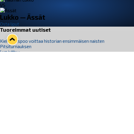
VS
Lukko — Ässät
Osta liput
Tuoreimmat uutiset
Kiekko-Espoo voittaa historian ensimmäisen naisten
Pitsiturnauksen
Lue juttu »
Pitsiturnauksen päiväliput on loppuunmyyty – Pitsitunnelmaan
pääset myös Marina Vistan terassilla
Lue juttu »
Lukko ja pirkanmaalainen vaatevalmistaja Nousu yhteistyöhön
Lue juttu »
Aapo Vanninen Nuorten Leijonien mukana
Lue juttu »
Rauman Lukko Oy on ostanut Marina Vista Oy:n liiketoiminnan
Raumalta
Lue juttu »