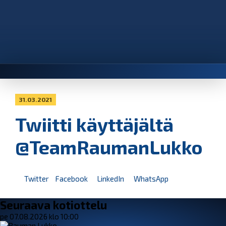
31.03.2021
Twiitti käyttäjältä
@TeamRaumanLukko
Twitter
Facebook
LinkedIn
WhatsApp
Seuraava kotiottelu
pe 07.08.2026 klo 10:00