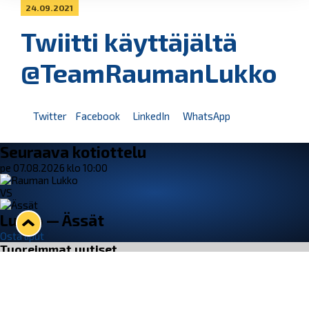
24.09.2021
Twiitti käyttäjältä
@TeamRaumanLukko
Twitter
Facebook
LinkedIn
WhatsApp
Seuraava kotiottelu
pe 07.08.2026 klo 10:00
VS
Lukko — Ässät
Osta liput
Tuoreimmat uutiset
Kiekko-Espoo voittaa historian ensimmäisen naisten
Pitsiturnauksen
Lue juttu »