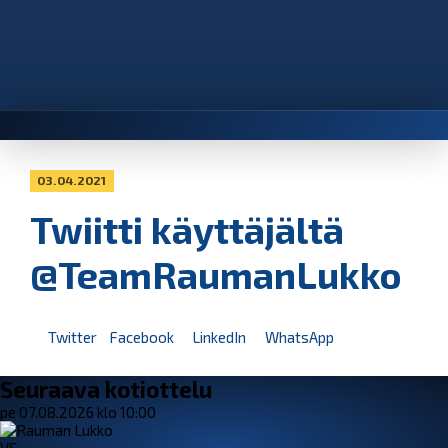
03.04.2021
Twiitti käyttäjältä
@TeamRaumanLukko
Twitter
Facebook
LinkedIn
WhatsApp
Seuraava kotiottelu
pe 07.08.2026 klo 10:00