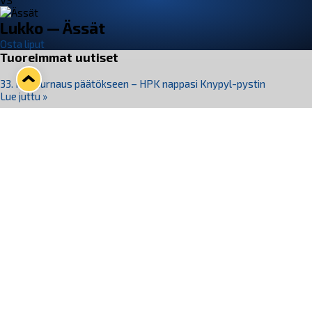
VS
Lukko — Ässät
Osta liput
Tuoreimmat uutiset
33. Pitsiturnaus päätökseen – HPK nappasi Knypyl-pystin
Lue juttu »
Otteluliput juhlakaudelle 26–27 nyt myynnissä!
Lue juttu »
Kiekko-Espoo voittaa historian ensimmäisen naisten
Pitsiturnauksen
Lue juttu »
Pitsiturnauksen päiväliput on loppuunmyyty – Pitsitunnelmaan
pääset myös Marina Vistan terassilla
Lue juttu »
Lukko ja pirkanmaalainen vaatevalmistaja Nousu yhteistyöhön
Lue juttu »
Seuraa Lukkoa somessa